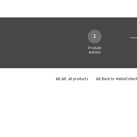
Neue Seite
Neue Seite
N
1
Produkt
wählen
&lt;&lt; all products
&lt;Back to
#labelCollec