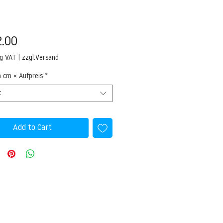
Price
.00
ng VAT
|
zzgl.Versand
n cm × Aufpreis
*
t
Add to Cart