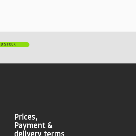
LD STOCK
Prices,
Payment &
delivery terms