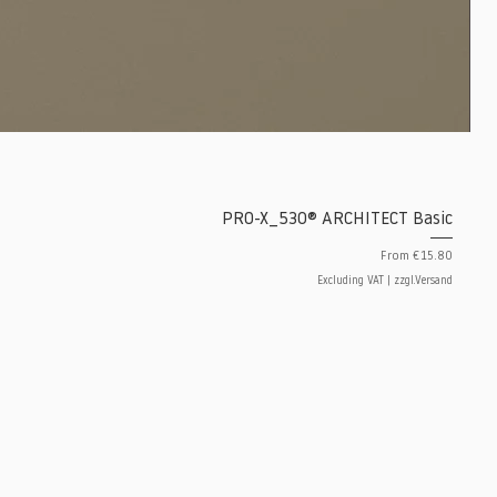
PRO-X_530® ARCHITECT Basic
Sale Price
From
€15.80
Excluding VAT
|
zzgl.Versand