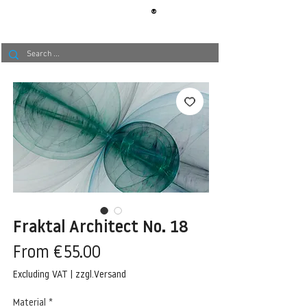
®
BERLIN
TAPETE
Fraktal Architect No. 18
Sale
From
€55.00
Price
Excluding VAT
|
zzgl.Versand
Material
*