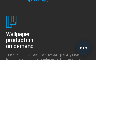
Sustainability >
Wallpaper
production
on demand
The 8KSPECTRAL WALLPAPER® was specially developed
for digital printing technologies. With their soft and
pleasantly matt surface they guarantee excellent and
even printing results.
Products >
Prices,
Payment &
delivery terms
Price calculation and