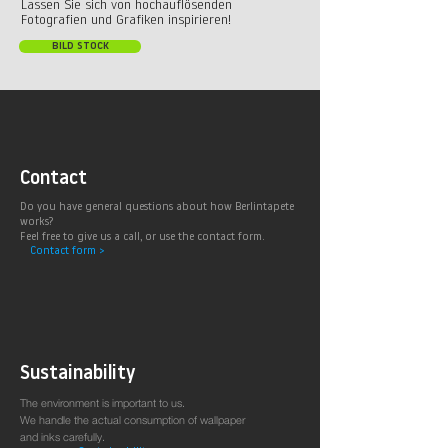
Lassen Sie sich von hochauflösenden
Fotografien und Grafiken inspirieren!
BILD STOCK
Contact
Do you have general questions about how Berlintapete
works?
Feel free to give us a call, or use the contact form.
Contact form >
Sustainability
The environment is important to us.
We handle the actual consumption of wallpaper
and inks carefully.