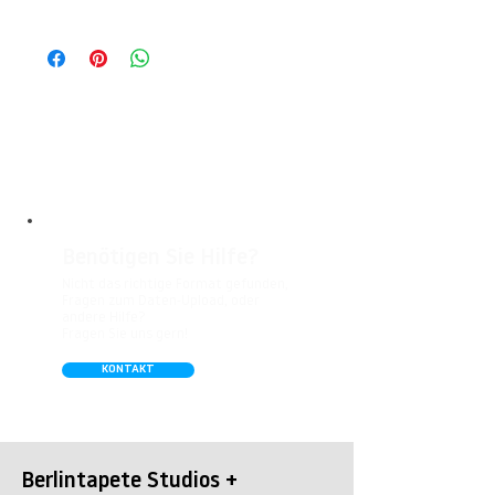
Wohnbereichen, Büros, Hotels, Shopping
© Berlintapete Studios
Malls, Galerien, Theatern und öffentlichen
Räumen. Unsere leicht strukturierte,
abwaschbare Vinyl-Tapete eignet sich
besonders gut für Badezimmer,
Gastronomie, Krankenhäuser, Spa und
Arztpraxen.
Benötigen Sie Hilfe?
Nicht das richtige Format gefunden,
Fragen zum Daten-Upload, oder
andere Hilfe?
Fragen Sie uns gern!
KONTAKT
Berlintapete Studios +