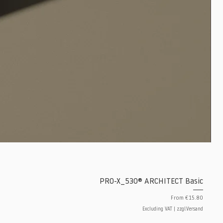
PRO-X_530® ARCHITECT Basic
Sale Price
From
€15.80
Excluding VAT
|
zzgl.Versand