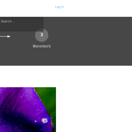
Log In
Neue Seite
More
3
Warenkorb