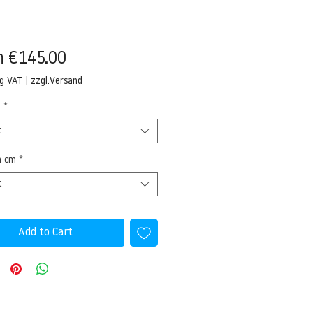
Sale
m
€145.00
Price
ng VAT
|
zzgl.Versand
l
*
t
n cm
*
t
Add to Cart