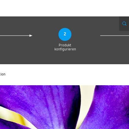
eue Seite
Neue Seite
Neue Seite
Neue Seite
Neue Seite
Neue Seite
2
Produkt
konfigurieren
tion