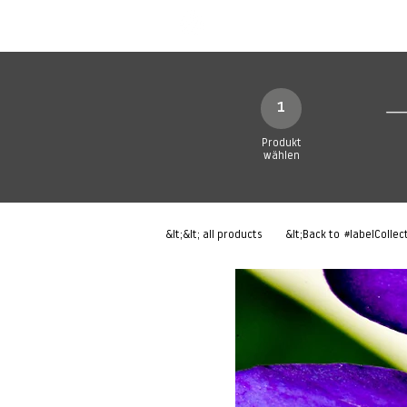
Neue Seite
Neue Seite
N
1
Produkt
wählen
&lt;&lt; all products
&lt;Back to
#labelCollec