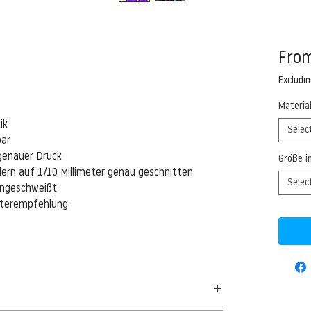
Fro
Excludi
Materia
ik
Selec
bar
genauer Druck
Größe i
ern auf 1/10 Millimeter genau geschnitten
Selec
eingeschweißt
isterempfehlung