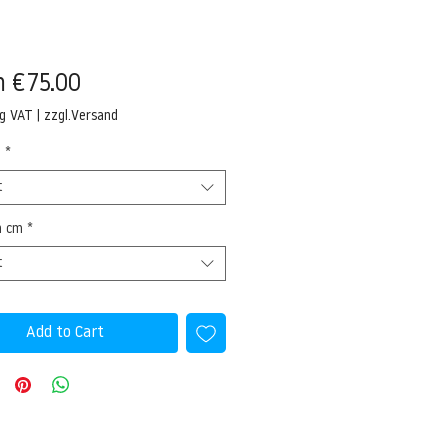
Sale
m
€75.00
Price
ng VAT
|
zzgl.Versand
l
*
t
n cm
*
t
Add to Cart