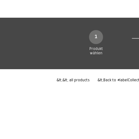
Neue Seite
Neue Seite
N
1
Produkt
wählen
&lt;&lt; all products
&lt;Back to
#labelCollec