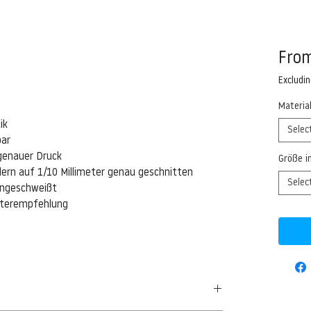
Fro
Excludi
Materia
ik
Selec
bar
genauer Druck
Größe i
ern auf 1/10 Millimeter genau geschnitten
Selec
eingeschweißt
isterempfehlung