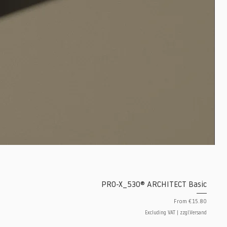
PRO-X_530® ARCHITECT Basic
Sale Price
From
€15.80
Excluding VAT
|
zzgl.Versand