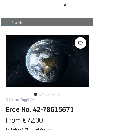
®
BERLIN
TAPETE
SKU: sm-Bqq9VMd
Erde No. 42-78615671
Sale
From
€72.00
Price