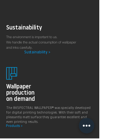
Sustainability
The environment is important to us.
We handle the actual consumption of wallpaper
and inks carefully.
Sustainability >
Wallpaper
production
on demand
The 8KSPECTRAL WALLPAPER® was specially developed
for digital printing technologies. With their soft and
pleasantly matt surface they guarantee excellent and
even printing results.
Products >