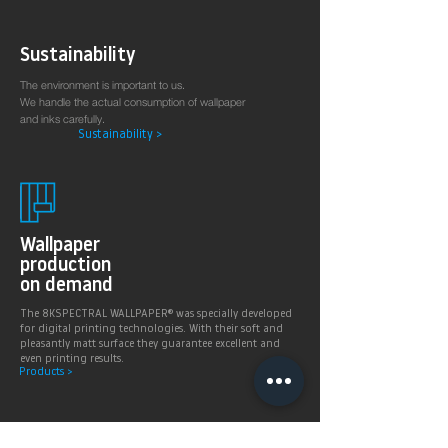
Sustainability
The environment is important to us.
We handle the actual consumption of wallpaper
and inks carefully.
Sustainability >
Wallpaper
production
on demand
The 8KSPECTRAL WALLPAPER® was specially developed
for digital printing technologies. With their soft and
pleasantly matt surface they guarantee excellent and
even printing results.
Products >