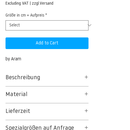
Price
Excluding VAT
|
zzgl.Versand
Größe in cm × Aufpreis
*
Add to Cart
by Aram
Beschreibung
Material
BT 5342 PREMIUM FLEECE MATT 150 G/QM
Lieferzeit
- UNCOATED
8kSpectral Wallpaper©
3-5 Werktage
Spezialgrößen auf Anfrage
Auf Anfrage Expressproduktion möglich.