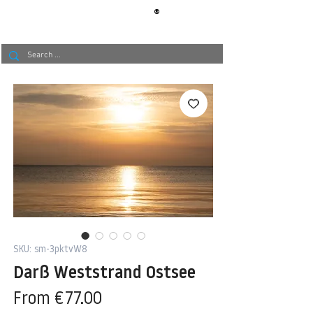
®
BERLIN
TAPETE
SKU: sm-3pktvW8
Darß Weststrand Ostsee
Sale
From
€77.00