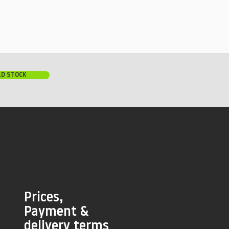
LD STOCK
Prices,
Payment &
delivery terms