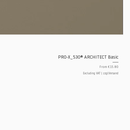
PRO-X_530® ARCHITECT Basic
Sale Price
From
€15.80
Excluding VAT
|
zzgl.Versand