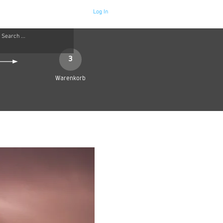
Log In
Neue Seite
More
3
Warenkorb