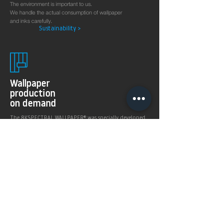
The environment is important to us.
We handle the actual consumption of wallpaper
and inks carefully.
Sustainability >
Wallpaper
production
on demand
The 8KSPECTRAL WALLPAPER® was specially developed
for digital printing technologies. With their soft and
pleasantly matt surface they guarantee excellent and
even printing results.
Products >
Prices,
Payment &