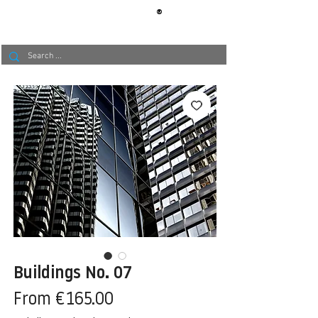
®
BERLIN
TAPETE
Buildings No. 07
Sale
From
€165.00