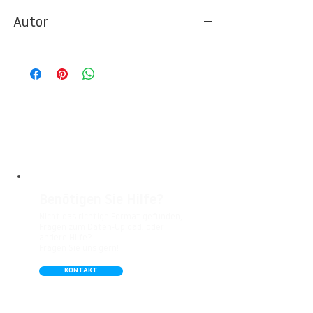
8535
Autor
Ideal für Foto- und Designtapeten in
Wohnbereichen, Büros, Hotels, Shopping
© Berlintapete Studios
Malls, Galerien, Theatern und öffentlichen
Räumen. Unsere leicht strukturierte,
abwaschbare Vinyl-Tapete eignet sich
besonders gut für Badezimmer,
Gastronomie, Krankenhäuser, Spa und
Arztpraxen.
Benötigen Sie Hilfe?
Nicht das richtige Format gefunden,
Fragen zum Daten-Upload, oder
andere Hilfe?
Fragen Sie uns gern!
KONTAKT