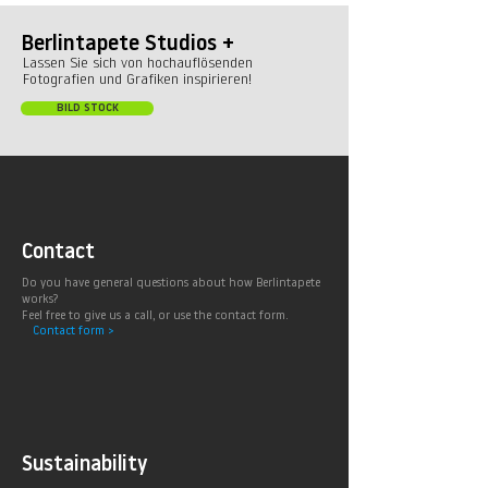
Berlintapete Studios +
Lassen Sie sich von hochauflösenden
Fotografien und Grafiken inspirieren!
BILD STOCK
Contact
Do you have general questions about how Berlintapete
works?
Feel free to give us a call, or use the contact form.
Contact form >
Sustainability