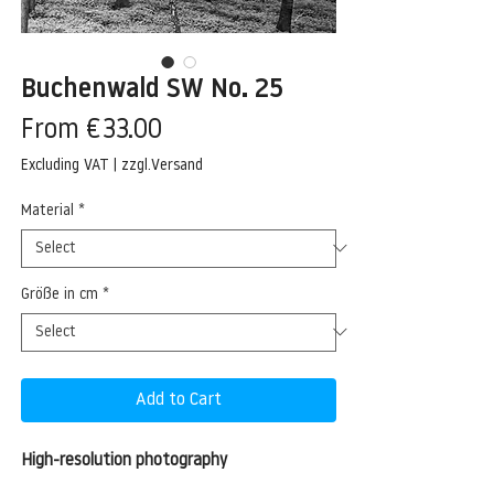
Buchenwald SW No. 25
Sale
From
€33.00
Price
Excluding VAT
|
zzgl.Versand
Material
*
Größe in cm
*
Add to Cart
High-resolution photography