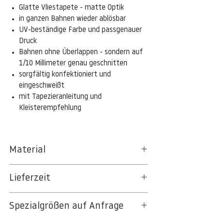
Glatte Vliestapete - matte Optik
in ganzen Bahnen wieder ablösbar
UV-beständige Farbe und passgenauer
Druck
Bahnen ohne Überlappen - sondern auf
1/10 Millimeter genau geschnitten
sorgfältig konfektioniert und
eingeschweißt
mit Tapezieranleitung und
Kleisterempfehlung
Material
Das gesamte Sortiment der
Lieferzeit
Tapetenpapiere besteht aus Vlies, ein aus
Textil- und Cellulosefasern gewonnenes,
3-5 Werktage
strapazierfähiges und nachhaltiges
Spezialgrößen auf Anfrage
Auf Anfrage Expressproduktion möglich.
Material.