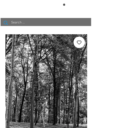
®
BERLIN
TAPETE