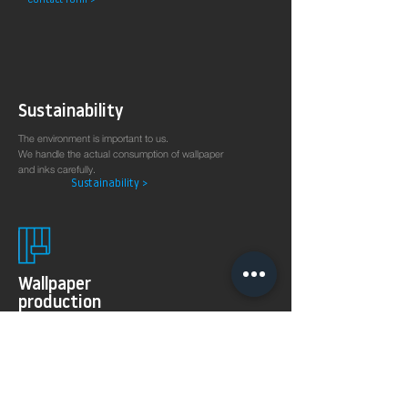
Contact form >
Sustainability
The environment is important to us.
We handle the actual consumption of wallpaper
and inks carefully.
Sustainability >
Wallpaper
production
on demand
The 8KSPECTRAL WALLPAPER® was specially developed
for digital printing technologies. With their soft and
pleasantly matt surface they guarantee excellent and
even printing results.
Products >