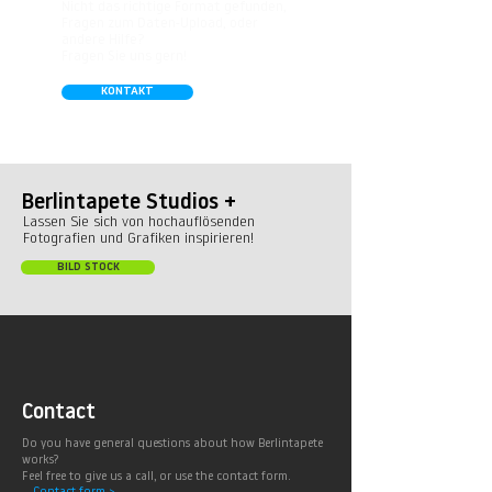
Nicht das richtige Format gefunden,
Fragen zum Daten-Upload, oder
andere Hilfe?
Fragen Sie uns gern!
KONTAKT
Berlintapete Studios +
Lassen Sie sich von hochauflösenden
Fotografien und Grafiken inspirieren!
BILD STOCK
Contact
Do you have general questions about how Berlintapete
works?
Feel free to give us a call, or use the contact form.