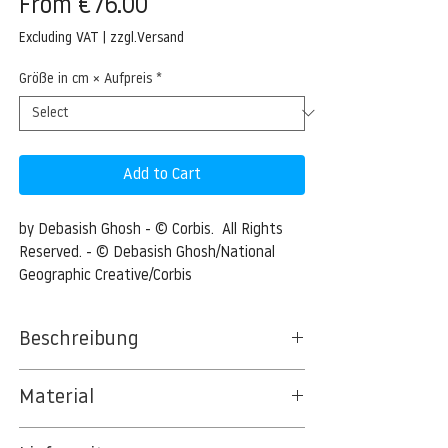
Sale
From
€76.00
Price
Excluding VAT
|
zzgl.Versand
Größe in cm × Aufpreis
*
Add to Cart
by Debasish Ghosh - © Corbis.  All Rights 
Reserved. - © Debasish Ghosh/National 
Geographic Creative/Corbis
Beschreibung
A portrait of a zebra
Material
27 Jan 2008, Bangalore, India --- Portrait
BT 5342 PREMIUM FLEECE MATT 150 G/QM
of a Zebra --- Image by © Debasish