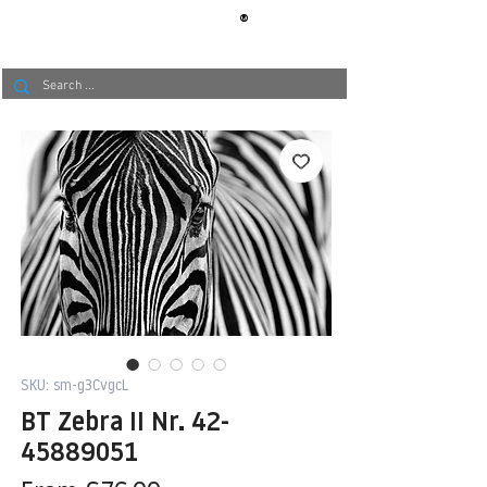
®
BERLIN
TAPETE
SKU: sm-g3CvgcL
BT Zebra II Nr. 42-
45889051