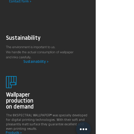
Contact form >
Arztpraxen.
Sustainability
The environment is important to us.
We handle the actual consumption of wallpaper
and inks carefully.
Sustainability >
Wallpaper
production
on demand
The 8KSPECTRAL WALLPAPER® was specially developed
for digital printing technologies. With their soft and
pleasantly matt surface they guarantee excellent and
even printing results.
Products >