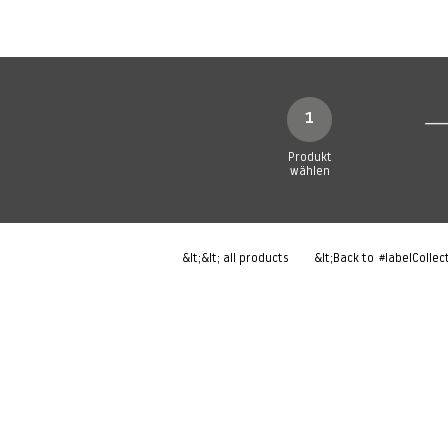
Neue Seite
Neue Seite
N
1
Produkt
wählen
&lt;&lt; all products
&lt;Back to
#labelCollec