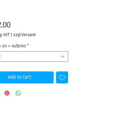
Price
.00
ng VAT
|
zzgl.Versand
n cm × Aufpreis
*
t
Add to Cart