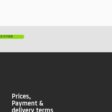
LD STOCK
Prices,
Payment &
delivery terms