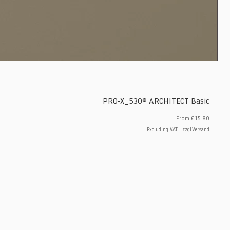
PRO-X_530® ARCHITECT Basic
Sale Price
From
€15.80
Excluding VAT
|
zzgl.Versand