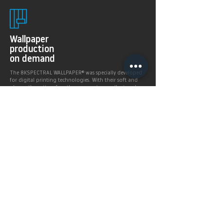
Wallpaper
production
on demand
The 8KSPECTRAL WALLPAPER® was specially developed
for digital printing technologies. With their soft and
pleasantly matt surface they guarantee excellent and
even printing results.
Products >
Prices,
Payment &
delivery terms
Price calculation and
shipping service.
More infos >