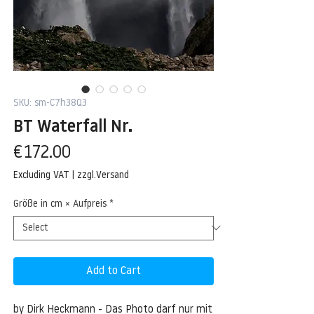
SKU: sm-C7h38Q3
BT Waterfall Nr.
Price
€172.00
Excluding VAT
|
zzgl.Versand
Größe in cm × Aufpreis
*
Add to Cart
by Dirk Heckmann - Das Photo darf nur mit 