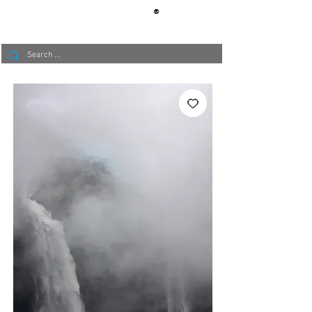
®
BERLIN
TAPETE