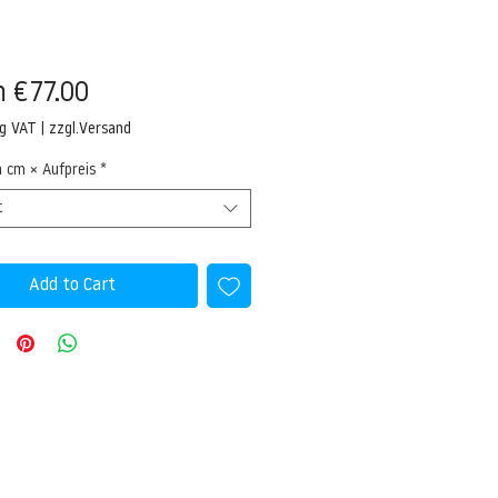
Sale
m
€77.00
Price
ng VAT
|
zzgl.Versand
n cm × Aufpreis
*
t
Add to Cart