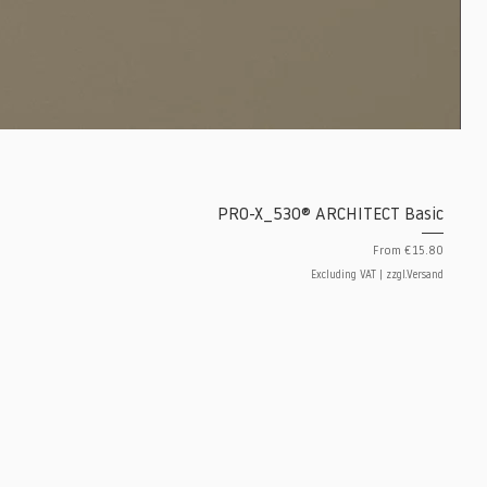
PRO-X_530® ARCHITECT Basic
Sale Price
From
€15.80
Excluding VAT
|
zzgl.Versand