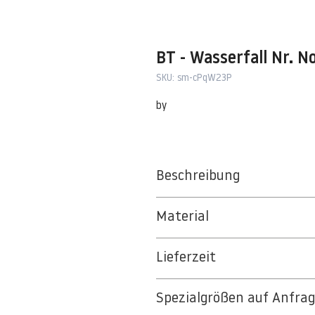
BT - Wasserfall Nr. No
SKU: sm-cPqW23P
by
Beschreibung
Material
BT 5342 PREMIUM FLEECE MATT 1
Lieferzeit
8kSpectral Wallpaper©
3-5 Werktage
Die Tapete besteht aus Vlies, ein 
Spezialgrößen auf Anfra
Auf Anfrage Expressproduktion mö
strapazierfähiges und nachhaltiges