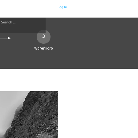
Log In
Neue Seite
More
3
Warenkorb