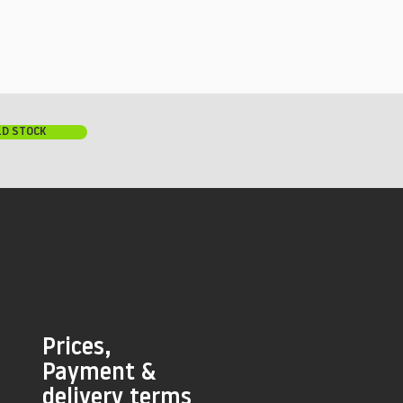
LD STOCK
Prices,
Payment &
delivery terms