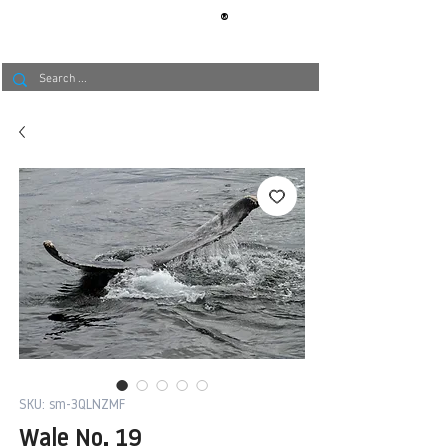
®
BERLIN
TAPETE
SKU: sm-3QLNZMF
Wale No. 19