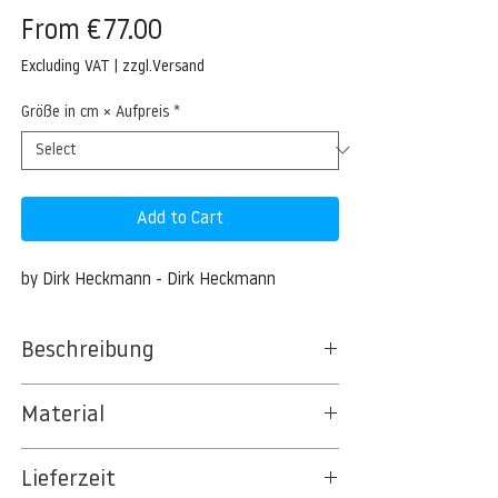
Price
From €77.00
Excluding VAT
|
zzgl.Versand
Größe in cm × Aufpreis
*
Add to Cart
by Dirk Heckmann - Dirk Heckmann
Beschreibung
Wale in Torres
Material
BT 5342 PREMIUM FLEECE MATT 150 G/QM
Lieferzeit
- UNCOATED