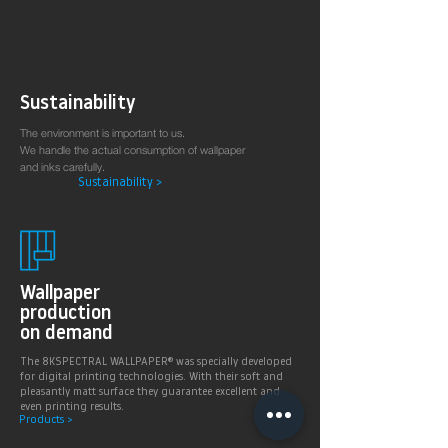
Sustainability
The environment is important to us.
We handle the actual consumption of wallpaper
and inks carefully.
Sustainability >
Wallpaper
production
on demand
The 8KSPECTRAL WALLPAPER® was specially developed
for digital printing technologies. With their soft and
pleasantly matt surface they guarantee excellent and
even printing results.
Products >