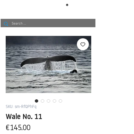
®
BERLIN
TAPETE
SKU: sm-RfQPhFq
Wale No. 11
Price
€145.00