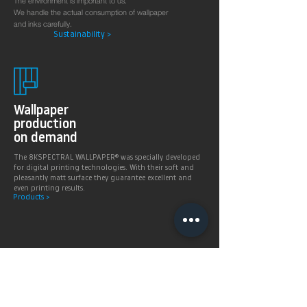
The environment is important to us.
We handle the actual consumption of wallpaper
and inks carefully.
Sustainability >
Wallpaper
production
on demand
The 8KSPECTRAL WALLPAPER® was specially developed
for digital printing technologies. With their soft and
pleasantly matt surface they guarantee excellent and
even printing results.
Products >
Prices,
Payment &