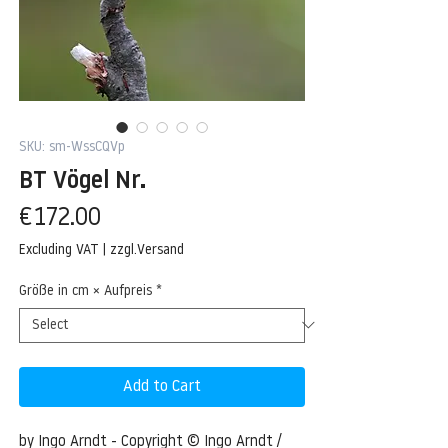
SKU: sm-WssCQVp
BT Vögel Nr.
Price
€172.00
Excluding VAT
|
zzgl.Versand
Größe in cm × Aufpreis
*
Add to Cart
by Ingo Arndt - Copyright © Ingo Arndt / 