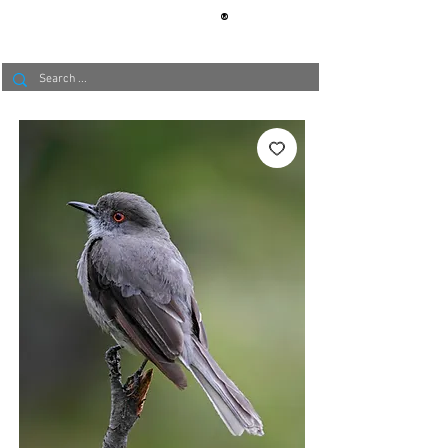
®
BERLIN
TAPETE