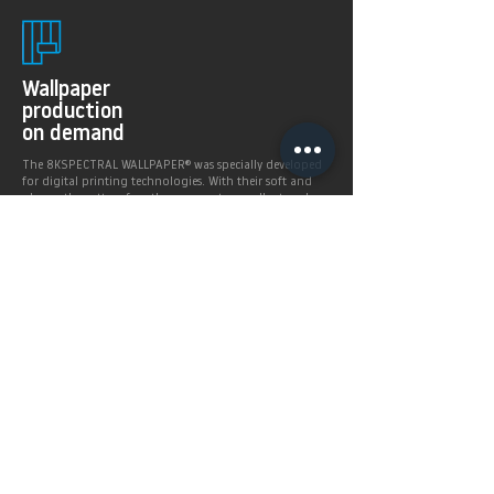
Wallpaper
production
on demand
The 8KSPECTRAL WALLPAPER® was specially developed
for digital printing technologies. With their soft and
pleasantly matt surface they guarantee excellent and
even printing results.
Products >
Prices,
Payment &
delivery terms
Price calculation and
shipping service.
More infos >