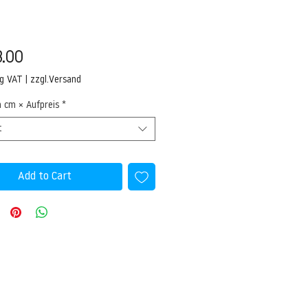
Price
.00
ng VAT
|
zzgl.Versand
n cm × Aufpreis
*
t
Add to Cart