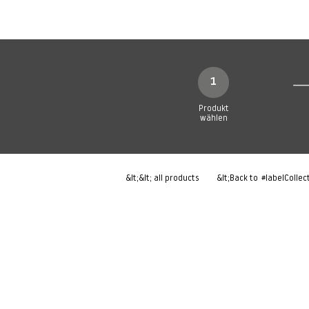
Neue Seite
Neue Seite
N
1
Produkt
wählen
&lt;&lt; all products
&lt;Back to
#labelCollec