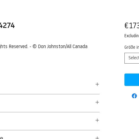
84274
€173
Excludi
ights Reserved. - © Don Johnston/All Canada 
Größe i
Selec
ris altaica), Bozeman, Montana, USA
A --- Siberian/Amur tiger (Panthera tigris
50 G/QM - UNCOATED
--- Image by © Don Johnston/All Canada
aus Textil- und Cellulosefasern gewonnenes,
ge