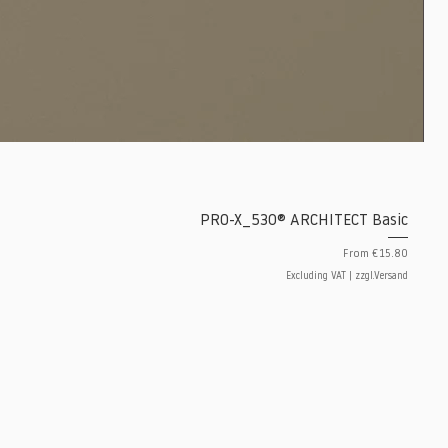
PRO-X_530® ARCHITECT Basic
Sale Price
From
€15.80
Excluding VAT
|
zzgl.Versand