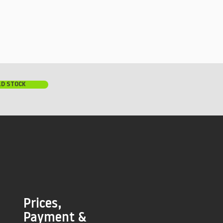
LD STOCK
Prices,
Payment &