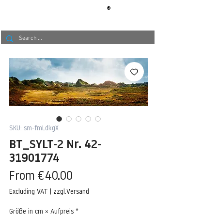
®
BERLIN
TAPETE
SKU: sm-fmLdkgX
BT_SYLT-2 Nr. 42-
31901774
Sale
From
€40.00
Price
Excluding VAT
|
zzgl.Versand
Größe in cm × Aufpreis
*