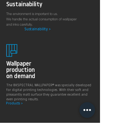
Sustainability
The environment is important to us.
We handle the actual consumption of wallpaper
and inks carefully.
Sustainability >
Wallpaper
production
on demand
The 8KSPECTRAL WALLPAPER® was specially developed
for digital printing technologies. With their soft and
pleasantly matt surface they guarantee excellent and
even printing results.
Products >