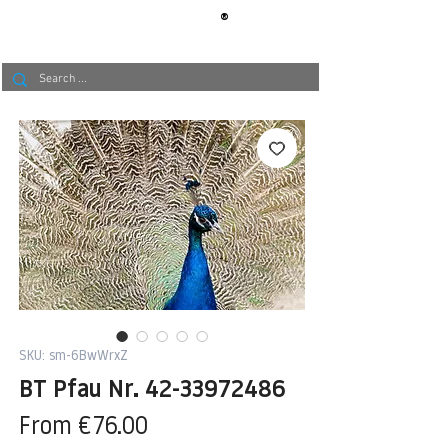
®
BERLIN
TAPETE
SKU: sm-6BwWrxZ
BT Pfau Nr. 42-33972486
Sale
From
€76.00