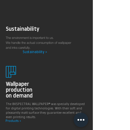
Sustainability
The environment is important to us.
We handle the actual consumption of wallpaper
and inks carefully.
Sustainability >
Wallpaper
production
on demand
The 8KSPECTRAL WALLPAPER® was specially developed
for digital printing technologies. With their soft and
pleasantly matt surface they guarantee excellent and
even printing results.
Products >