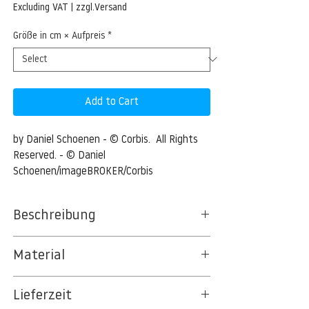
Price
Excluding VAT
|
zzgl.Versand
Größe in cm × Aufpreis
*
Add to Cart
by Daniel Schoenen - © Corbis.  All Rights 
Reserved. - © Daniel 
Schoenen/imageBROKER/Corbis
Beschreibung
Peacock (Pavo)
Material
Peacock (Pavo) --- Image by © Daniel
BT 5342 PREMIUM FLEECE MATT 150 G/QM
Schoenen/imageBROKER/Corbis
Lieferzeit
- UNCOATED