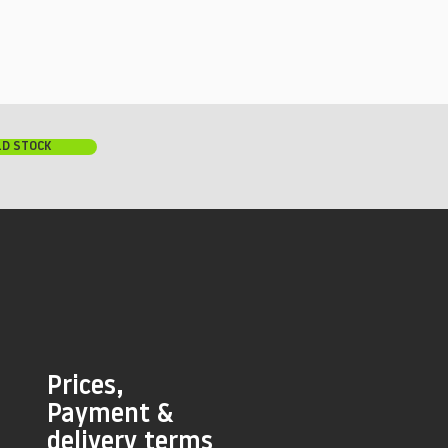
LD STOCK
Prices,
Payment &
delivery terms