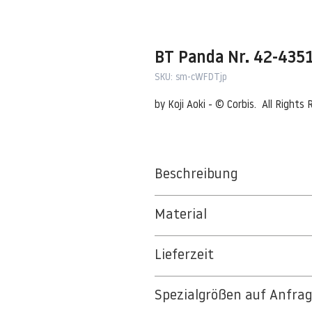
BT Panda Nr. 42-435
SKU: sm-cWFDTjp
by Koji Aoki - © Corbis.  All Rights
Beschreibung
Panda
Material
China --- Panda --- Image by © Koj
BT 5342 PREMIUM FLEECE MATT 1
Lieferzeit
8kSpectral Wallpaper©
3-5 Werktage
Die Tapete besteht aus Vlies, ein 
Spezialgrößen auf Anfra
Auf Anfrage Expressproduktion mö
strapazierfähiges und nachhaltiges