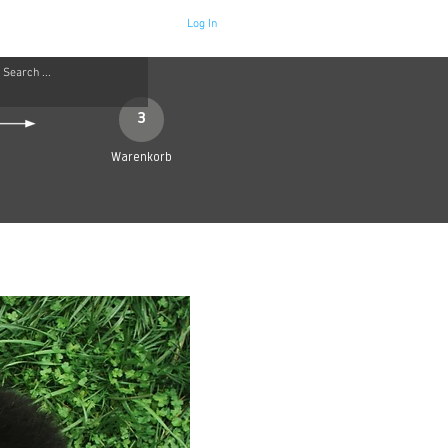
Log In
Neue Seite
More
3
Warenkorb