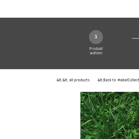
Neue Seite
Neue Seite
N
1
Produkt
wählen
&lt;&lt; all products
&lt;Back to
#labelCollec