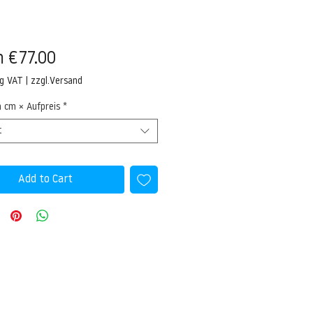
Sale
m
€77.00
Price
ng VAT
|
zzgl.Versand
n cm × Aufpreis
*
t
Add to Cart