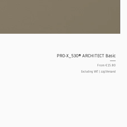
PRO-X_530® ARCHITECT Basic
Sale Price
From
€15.80
Excluding VAT
|
zzgl.Versand