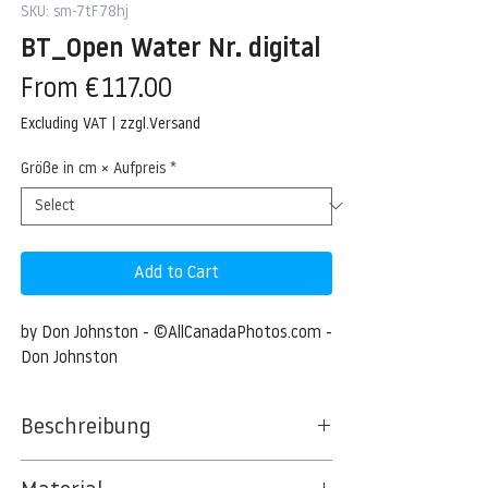
SKU: sm-7tF78hj
BT_Open Water Nr. digital
Sale
From
€117.00
Price
Excluding VAT
|
zzgl.Versand
Größe in cm × Aufpreis
*
Add to Cart
by Don Johnston - ©AllCanadaPhotos.com - 
Don Johnston
Beschreibung
Autumn leaf color is a phenomenon that