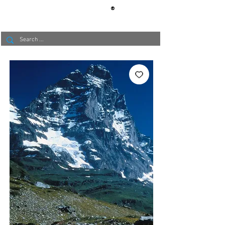
®
BERLIN
TAPETE