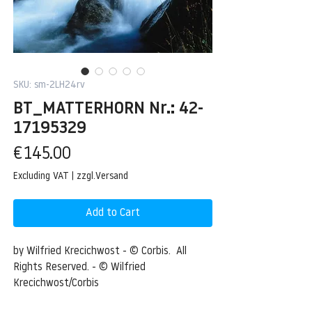
SKU: sm-2LH24rv
BT_MATTERHORN Nr.: 42-
17195329
Price
€145.00
Excluding VAT
|
zzgl.Versand
Add to Cart
by Wilfried Krecichwost - © Corbis.  All 
Rights Reserved. - © Wilfried 
Krecichwost/Corbis