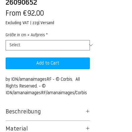
26090652
Sale
From
€92.00
Price
Excluding VAT
|
zzgl.Versand
Größe in cm × Aufpreis
*
Add to Cart
by ION/amanaimagesRF - © Corbis.  All 
Rights Reserved. - © 
ION/amanaimagesRF/amanaimages/Corbis
Beschreibung
Close-up of crocodile leather
Material