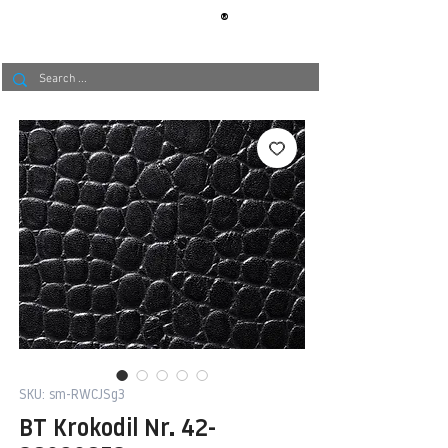
®
BERLIN
TAPETE
SKU: sm-RWCJSg3
BT Krokodil Nr. 42-