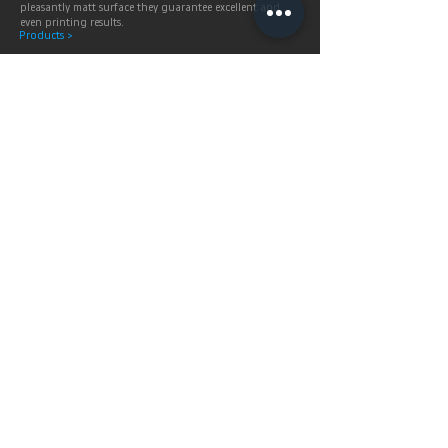
pleasantly matt surface they guarantee excellent and
even printing results.
Products >
Prices,
Payment &
delivery terms
Price calculation and
shipping service.
More infos >
Berlintapete
Service
SHOP
Prices & Delivery terms
IMAGE STOCK
Business partner
COLLECTIONS
Upload