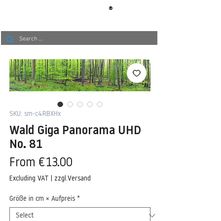
®
BERLIN
TAPETE
SKU: sm-c4RBXHx
Wald Giga Panorama UHD
No. 81
Sale
From
€13.00
Price
Excluding VAT
|
zzgl.Versand
Größe in cm × Aufpreis
*