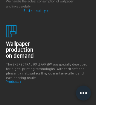
We handle the actual consumption of wallpaper
and inks carefully.
Sustainability >
Wallpaper
production
on demand
The 8KSPECTRAL WALLPAPER® was specially developed
for digital printing technologies. With their soft and
pleasantly matt surface they guarantee excellent and
even printing results.
Products >
Prices,
Payment &
delivery terms