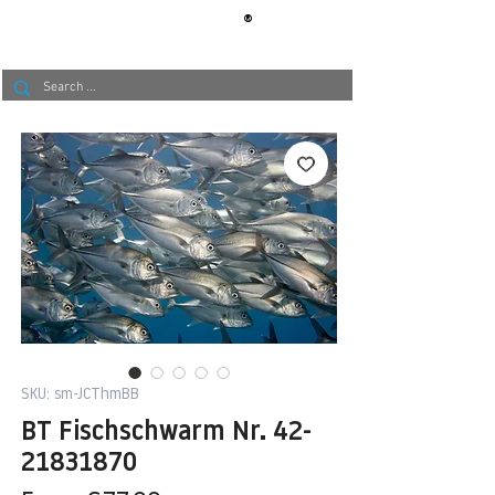
®
BERLIN
TAPETE
SKU: sm-JCThmBB
BT Fischschwarm Nr. 42-
21831870