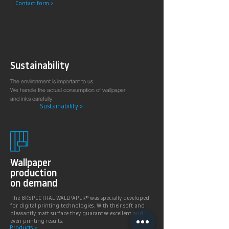
Contact form >
Arztpraxen.
Sustainability
The environment is important to us.
We handle the actual consumption of wallpaper
and inks carefully.
Sustainability >
Wallpaper
production
on demand
The 8KSPECTRAL WALLPAPER® was specially developed
for digital printing technologies. With their soft and
pleasantly matt surface they guarantee excellent and
even printing results.
Products >