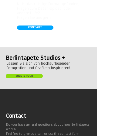
Dauerhaft UV-stabil (lichtbeständig)
Nicht das richtige Format gefunden,
Melanesia; Oceania; Pacific Islands
und passgenauer Druck
Fragen zum Daten-Upload, oder
andere Hilfe?
Überstreichbar mit Acryl-, Dispersions-
Fragen Sie uns gern!
und Latexfarben
KONTAKT
Wasserdampfdurchlässig nach
DIN52615
schwer entflammbar nach DIN4102-B1
CE-Zertifikat
Die Druckfarben sind frei von
Berlintapete Studios +
Lösungsmitteln und entsprechen den
Lassen Sie sich von hochauflösenden
Fotografien und Grafiken inspirieren!
europäischen Objektstandards
hinsichtlich VOC A + Richtlinien sowie
BILD STOCK
den SBI Brandschutzstandards für den
öffentlichen Raum.
Ideal in Wohnbereichen, Büros, Hotels,
Shopping Malls, Galerien, Theatern
und öffentlichen Räumen. Unsere leicht
Contact
strukturierte, abwaschbare Vinyl-Tapete
Do you have general questions about how Berlintapete
eignet sich besonders gut für Badezimmer,
works?
Feel free to give us a call, or use the contact form.
Gastronomie, Krankenhäuser, Spa und