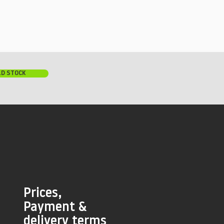
LD STOCK
Prices,
Payment &
delivery terms