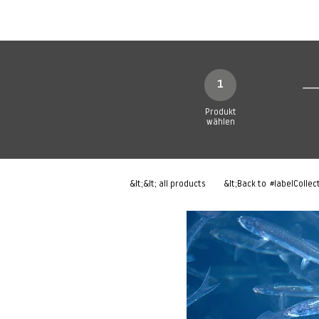
Neue Seite
Neue Seite
N
1
Produkt
wählen
&lt;&lt; all products
&lt;Back to
#labelCollec