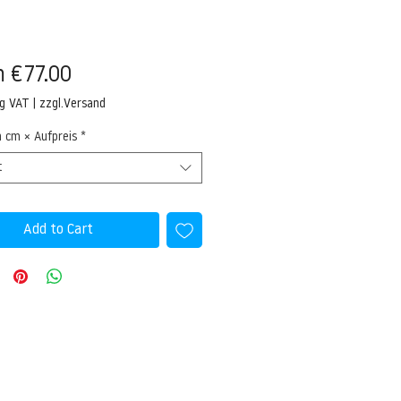
Sale
m
€77.00
Price
ng VAT
|
zzgl.Versand
n cm × Aufpreis
*
t
Add to Cart