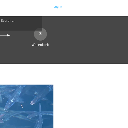
Log In
Neue Seite
More
3
Warenkorb