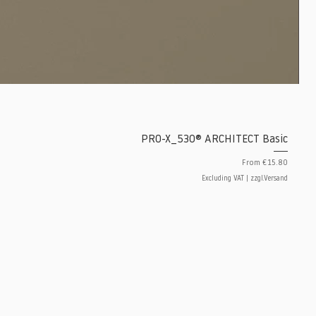
PRO-X_530® ARCHITECT Basic
Sale Price
From
€15.80
Excluding VAT
|
zzgl.Versand