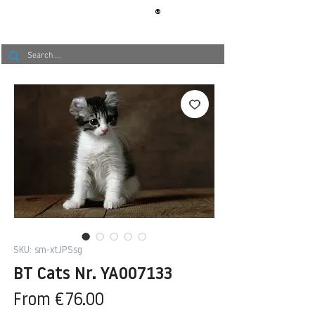
®
BERLIN
TAPETE
SKU: sm-xtJPSsg
BT Cats Nr. YA007133
Sale
From
€76.00