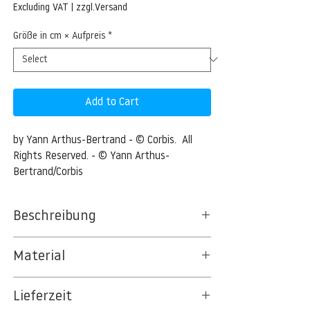
Price
Excluding VAT
|
zzgl.Versand
Größe in cm × Aufpreis
*
Add to Cart
by Yann Arthus-Bertrand - © Corbis.  All 
Rights Reserved. - © Yann Arthus-
Bertrand/Corbis
Beschreibung
Long-Haired American Curl Kitten
Material
ca. 1993 --- Long-Haired American Curl
BT 5342 PREMIUM FLEECE MATT 150 G/QM
Kitten --- Image by © Yann Arthus-
Lieferzeit
- UNCOATED
Bertrand/Corbis