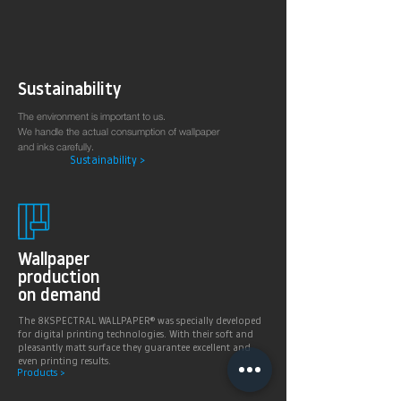
Sustainability
The environment is important to us.
We handle the actual consumption of wallpaper
and inks carefully.
Sustainability >
Wallpaper
production
on demand
The 8KSPECTRAL WALLPAPER® was specially developed
for digital printing technologies. With their soft and
pleasantly matt surface they guarantee excellent and
even printing results.
Products >