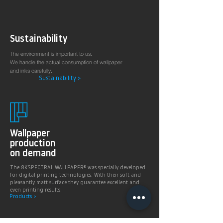
Sustainability
The environment is important to us.
We handle the actual consumption of wallpaper
and inks carefully.
Sustainability >
Wallpaper
production
on demand
The 8KSPECTRAL WALLPAPER® was specially developed
for digital printing technologies. With their soft and
pleasantly matt surface they guarantee excellent and
even printing results.
Products >