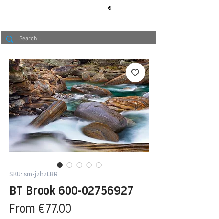
®
BERLIN
TAPETE
SKU: sm-jzhzLBR
BT Brook 600-02756927
Sale
From
€77.00