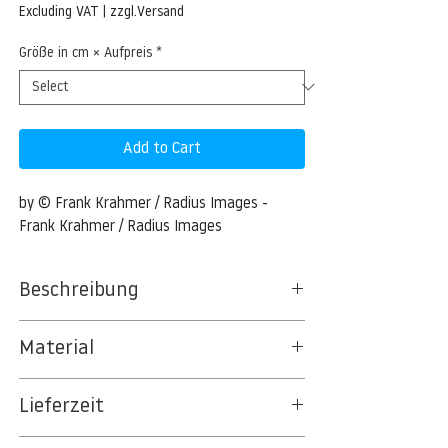
Price
Excluding VAT
|
zzgl.Versand
Größe in cm × Aufpreis
*
Add to Cart
by © Frank Krahmer / Radius Images - 
Frank Krahmer / Radius Images
Beschreibung
River Verzasca, Valle Verzasca, Locarno,
Material
Ticino, Switzerland
BT 5342 PREMIUM FLEECE MATT 150 G/QM
600-02756927 © Frank Krahmer Model
Lieferzeit
- UNCOATED
Release: No Property Release: No River
8kSpectral Wallpaper©
Verzasca, Valle Verzasca, Locarno, Ticino,
3-5 Werktage