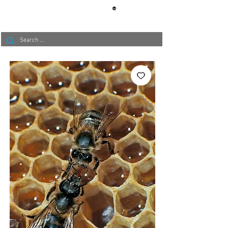
®
BERLIN
TAPETE