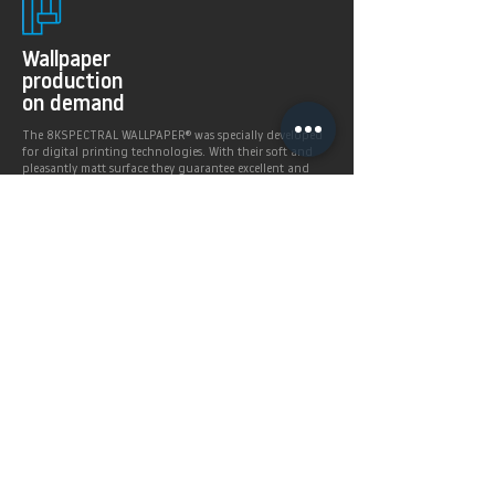
Wallpaper
production
on demand
The 8KSPECTRAL WALLPAPER® was specially developed
for digital printing technologies. With their soft and
pleasantly matt surface they guarantee excellent and
even printing results.
Products >
Prices,
Payment &
delivery terms
Price calculation and
shipping service.
More infos >