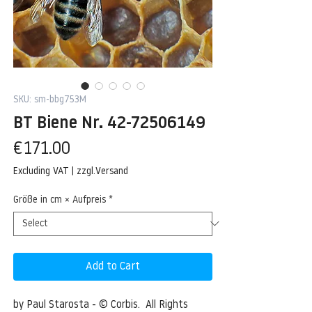
SKU: sm-bbg753M
BT Biene Nr. 42-72506149
Price
€171.00
Excluding VAT
|
zzgl.Versand
Größe in cm × Aufpreis
*
Add to Cart
by Paul Starosta - © Corbis.  All Rights 