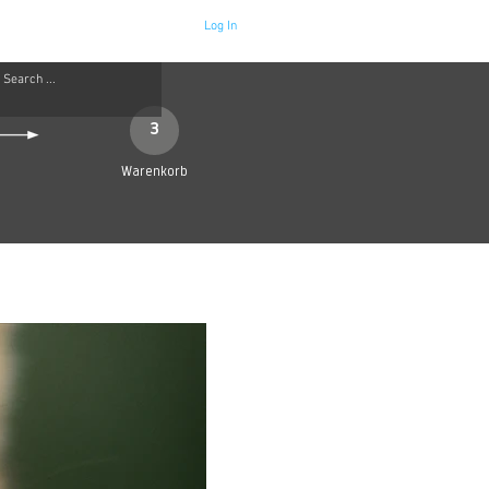
Log In
Neue Seite
More
3
Warenkorb