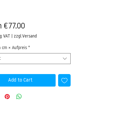
Sale
m
€77.00
Price
ng VAT
|
zzgl.Versand
n cm × Aufpreis
*
t
Add to Cart