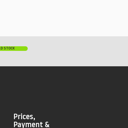
LD STOCK
Prices,
Payment &