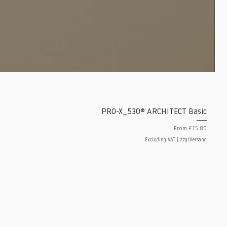
PRO-X_530® ARCHITECT Basic
Sale Price
From
€15.80
Excluding VAT
|
zzgl.Versand