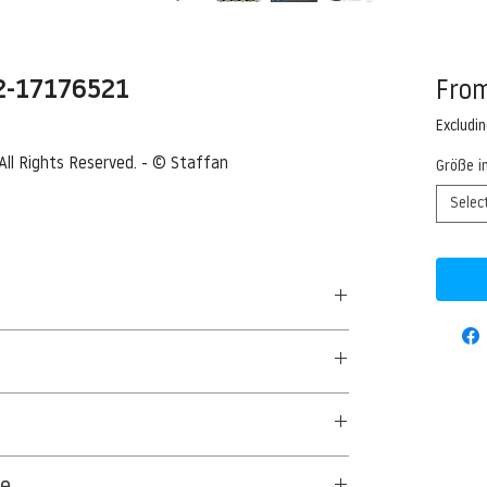
42-17176521
Fro
Excludi
All Rights Reserved. - © Staffan 
Größe i
Selec
lf --- Image by © Staffan Widstrand/Corbis
50 G/QM - UNCOATED
aus Textil- und Cellulosefasern gewonnenes,
ge