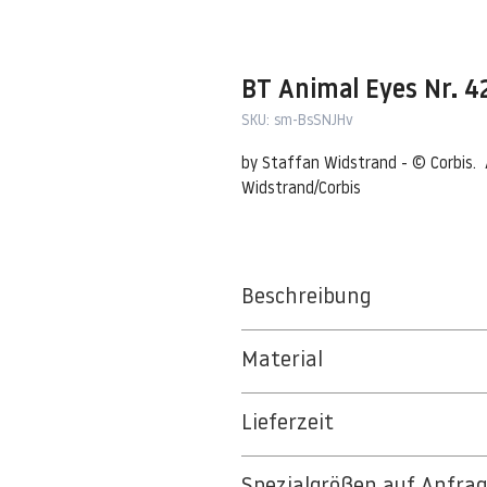
BT Animal Eyes Nr. 
SKU: sm-BsSNJHv
by Staffan Widstrand - © Corbis.  
Widstrand/Corbis
Beschreibung
Gray Wolf
Material
01 Jan 1998, Romania --- Gray Wo
BT 5342 PREMIUM FLEECE MATT 1
Lieferzeit
8kSpectral Wallpaper©
3-5 Werktage
Die Tapete besteht aus Vlies, ein 
Spezialgrößen auf Anfra