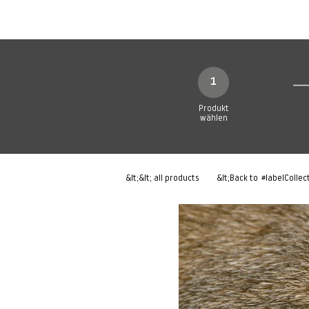
Neue Seite
Neue Seite
N
1
Produkt
wählen
&lt;&lt; all products
&lt;Back to
#labelCollec