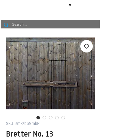
®
BERLIN
TAPETE
SKU: sm-zb69mbP
Bretter No. 13