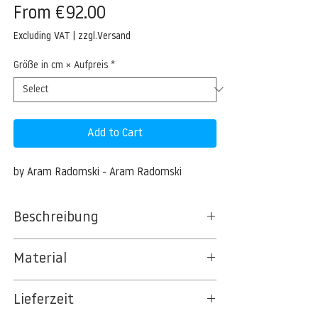
Sale
From
€92.00
Price
Excluding VAT
|
zzgl.Versand
Größe in cm × Aufpreis
*
Add to Cart
by Aram Radomski - Aram Radomski
Beschreibung
Material
BT 5342 PREMIUM FLEECE MATT 150 G/QM
Lieferzeit
- UNCOATED