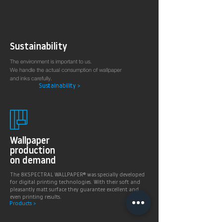
Sustainability
The environment is important to us.
We handle the actual consumption of wallpaper
and inks carefully.
Sustainability >
Wallpaper
production
on demand
The 8KSPECTRAL WALLPAPER® was specially developed
for digital printing technologies. With their soft and
pleasantly matt surface they guarantee excellent and
even printing results.
Products >