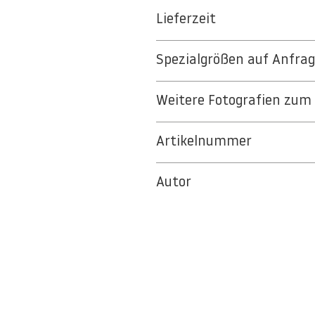
Das gesamte Sortiment der Tapeten
Lieferzeit
Cellulosefasern gewonnenes, strap
PVC- und weichmacherfrei
3-5 Werktage
Restlos trocken abziehbar
Spezialgrößen auf Anfra
Auf Anfrage Expressproduktion mö
Dimensionsstabil gegen Wasser
Dauerhaft UV-stabil (lichtbeständ
Beschreiben Sie uns Ihr Projekt - 
Hohe Opazität​​​
Weitere Fotografien zum 
zur
Projektanfrage
.
Wasserdampfdurchlässig nach DI
... im Berlintapete
BILDSTOCK
schwer entflammbar nach DIN41
Artikelnummer
Ideal für Foto- und Designtapeten
8570
Malls, Galerien, Theatern und öffe
Autor
abwaschbare Vinyl-Tapete eignet 
Gastronomie, Krankenhäuser, Spa 
© Berlintapete Studios