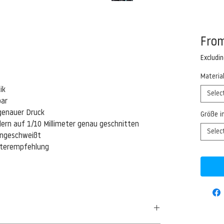
Fro
Excludi
Materia
ik
Selec
bar
genauer Druck
Größe i
ern auf 1/10 Millimeter genau geschnitten
Selec
eingeschweißt
isterempfehlung