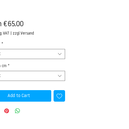
Sale
m
€65.00
Price
ng VAT
|
zzgl.Versand
l
*
t
n cm
*
t
Add to Cart