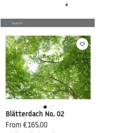
®
BERLIN
TAPETE
Blätterdach No. 02
Sale
From
€165.00