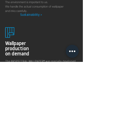
The environment is important to us.
We handle the actual consumption of wallpaper
and inks carefully.
Sustainability >
Wallpaper
production
on demand
The 8KSPECTRAL WALLPAPER® was specially developed
for digital printing technologies. With their soft and
pleasantly matt surface they guarantee excellent and
even printing results.
Products >
Prices,
Payment &