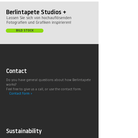
Berlintapete Studios +
Lassen Sie sich von hochauflösenden
Fotografien und Grafiken inspirieren!
BILD STOCK
Contact
Do you have general questions about how Berlintapete
works?
Feel free to give us a call, or use the contact form.
Contact form >
Sustainability