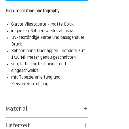
High-resolution photography
Glatte Vliestapete - matte Optik
in ganzen Bahnen wieder ablösbar
UV-beständige Farbe und passgenauer
Druck
Bahnen ohne Überlappen - sondern auf
1/10 Millimeter genau geschnitten
sorgfältig konfektioniert und
eingeschweißt
mit Tapezieranleitung und
Kleisterempfehlung
Material
Das gesamte Sortiment der
Lieferzeit
Tapetenpapiere besteht aus Vlies, ein aus