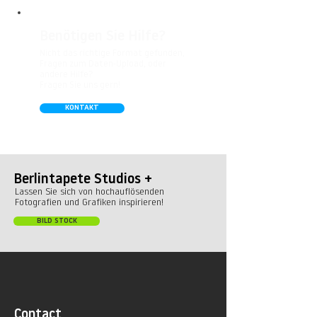
Benötigen Sie Hilfe?
Nicht das richtige Format gefunden,
Fragen zum Daten-Upload, oder
andere Hilfe?
Fragen Sie uns gern!
KONTAKT
Berlintapete Studios +
Lassen Sie sich von hochauflösenden
Fotografien und Grafiken inspirieren!
BILD STOCK
Contact