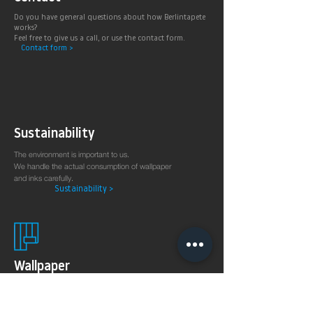
Do you have general questions about how Berlintapete
works?
Feel free to give us a call, or use the contact form.
Contact form >
Sustainability
The environment is important to us.
We handle the actual consumption of wallpaper
and inks carefully.
Sustainability >
Wallpaper
production
on demand