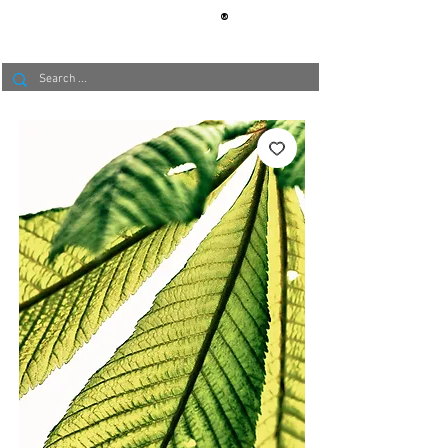
®
BERLIN
TAPETE