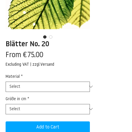
Blätter No. 20
Sale
From
€75.00
Price
Excluding VAT
|
zzgl.Versand
Material
*
Größe in cm
*
Add to Cart