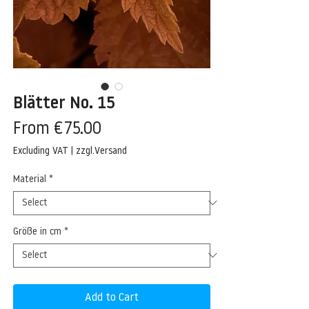
Blätter No. 15
Sale
From
€75.00
Price
Excluding VAT
|
zzgl.Versand
Material
*
Größe in cm
*
Add to Cart