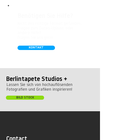
Benötigen Sie Hilfe?
Nicht das richtige Format gefunden,
Fragen zum Daten-Upload, oder
andere Hilfe?
Fragen Sie uns gern!
KONTAKT
Berlintapete Studios +
Lassen Sie sich von hochauflösenden
Fotografien und Grafiken inspirieren!
BILD STOCK
Contact