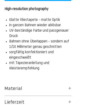
High-resolution photography
Glatte Vliestapete - matte Optik
in ganzen Bahnen wieder ablösbar
UV-beständige Farbe und passgenauer
Druck
Bahnen ohne Überlappen - sondern auf
1/10 Millimeter genau geschnitten
sorgfältig konfektioniert und
eingeschweißt
mit Tapezieranleitung und
Kleisterempfehlung
Material
Das gesamte Sortiment der
Lieferzeit
Tapetenpapiere besteht aus Vlies, ein aus