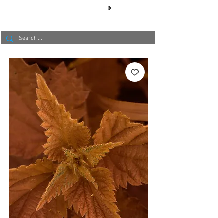
®
BERLIN
TAPETE