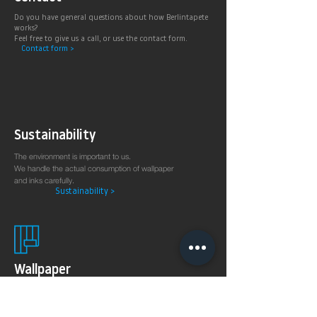
Do you have general questions about how Berlintapete
works?
Feel free to give us a call, or use the contact form.
Contact form >
Sustainability
The environment is important to us.
We handle the actual consumption of wallpaper
and inks carefully.
Sustainability >
Wallpaper
production
on demand