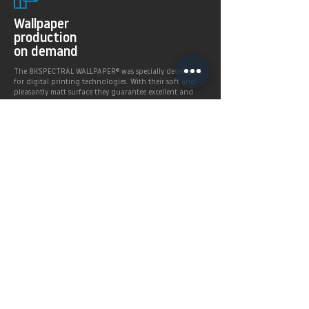
Wallpaper
production
on demand
The 8KSPECTRAL WALLPAPER® was specially developed
for digital printing technologies. With their soft and
pleasantly matt surface they guarantee excellent and
even printing results.
Products >
Prices,
Payment &
delivery terms
Price calculation and
shipping service.
More infos >