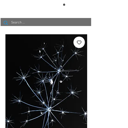
®
BERLIN
TAPETE