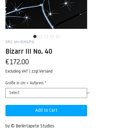
SKU: sm-dcmLPsL
Bizarr III No. 40
Price
€172.00
Excluding VAT
|
zzgl.Versand
Größe in cm × Aufpreis
*
Add to Cart
by © Berlintapete Studios