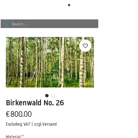
®
BERLIN
TAPETE
Birkenwald No. 26
Price
€800.00
Excluding VAT
|
zzgl.Versand
Material
*