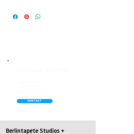
Wohnbereichen, Büros, Hotels, Shopping
© Berlintapete Studios
Malls, Galerien, Theatern und öffentlichen
Räumen. Unsere leicht strukturierte,
abwaschbare Vinyl-Tapete eignet sich
besonders gut für Badezimmer,
Gastronomie, Krankenhäuser, Spa und
Arztpraxen.
Benötigen Sie Hilfe?
Nicht das richtige Format gefunden,
Fragen zum Daten-Upload, oder
andere Hilfe?
Fragen Sie uns gern!
KONTAKT
Berlintapete Studios +