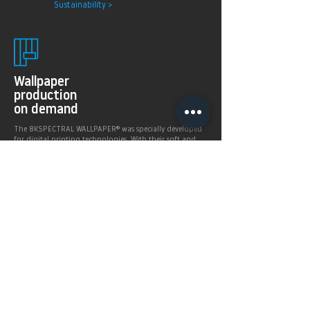
Sustainability >
Wallpaper
production
on demand
The 8KSPECTRAL WALLPAPER® was specially developed
for digital printing technologies. With their soft and
pleasantly matt surface they guarantee excellent and
even printing results.
Products >
Prices,
Payment &
delivery terms
Price calculation and