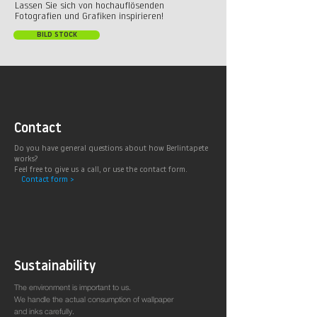
Lassen Sie sich von hochauflösenden
Fotografien und Grafiken inspirieren!
BILD STOCK
Contact
Do you have general questions about how Berlintapete
works?
Feel free to give us a call, or use the contact form.
Contact form >
Sustainability
The environment is important to us.
We handle the actual consumption of wallpaper
and inks carefully.