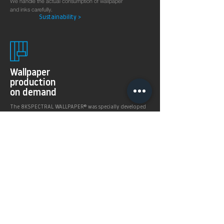
We handle the actual consumption of wallpaper
and inks carefully.
Sustainability >
Wallpaper
production
on demand
The 8KSPECTRAL WALLPAPER® was specially developed
for digital printing technologies. With their soft and
pleasantly matt surface they guarantee excellent and
even printing results.
Products >
Prices,
Payment &
delivery terms