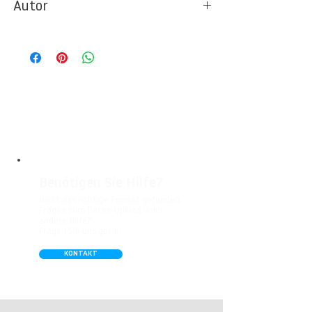
Autor
Ideal für Foto- und Designtapeten in
Wohnbereichen, Büros, Hotels, Shopping
© Berlintapete Studios / Aram Radomski
Malls, Galerien, Theatern und öffentlichen
Räumen. Unsere leicht strukturierte,
abwaschbare Vinyl-Tapete eignet sich
besonders gut für Badezimmer,
Gastronomie, Krankenhäuser, Spa und
Arztpraxen.
Benötigen Sie Hilfe?
Nicht das richtige Format gefunden,
Fragen zum Daten-Upload, oder
andere Hilfe?
Fragen Sie uns gern!
KONTAKT