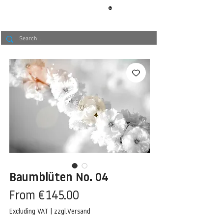
®
BERLIN
TAPETE
Baumblüten No. 04
Sale
From
€145.00
Price
Excluding VAT
|
zzgl.Versand