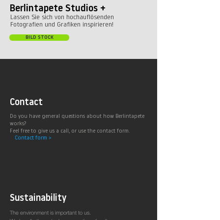
Berlintapete Studios +
Lassen Sie sich von hochauflösenden
Fotografien und Grafiken inspirieren!
BILD STOCK
Contact
Do you have general questions about how Berlintapete
works?
Feel free to give us a call, or use the contact form.
Contact form >
Sustainability
The environment is important to us.