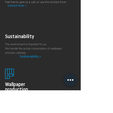
Feel free to give us a call, or use the contact form.
Contact form >
Sustainability
The environment is important to us.
We handle the actual consumption of wallpaper
and inks carefully.
Sustainability >
Wallpaper
production
on demand
The 8KSPECTRAL WALLPAPER® was specially developed
for digital printing technologies. With their soft and
pleasantly matt surface they guarantee excellent and