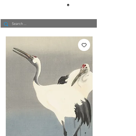
®
BERLIN
TAPETE