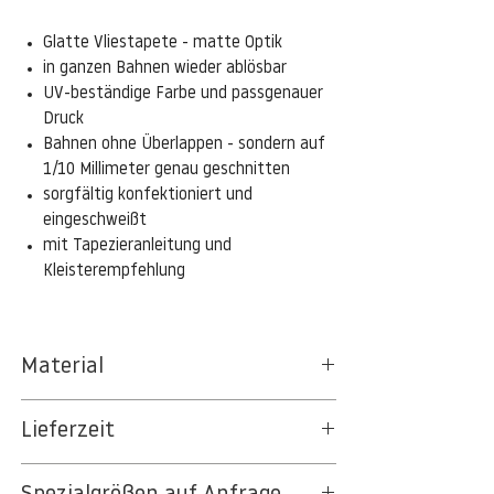
Glatte Vliestapete - matte Optik
in ganzen Bahnen wieder ablösbar
UV-beständige Farbe und passgenauer
Druck
Bahnen ohne Überlappen - sondern auf
1/10 Millimeter genau geschnitten
sorgfältig konfektioniert und
eingeschweißt
mit Tapezieranleitung und
Kleisterempfehlung
Material
Das gesamte Sortiment der
Lieferzeit
Tapetenpapiere besteht aus Vlies, ein aus
Textil- und Cellulosefasern gewonnenes,
3-5 Werktage
strapazierfähiges und nachhaltiges