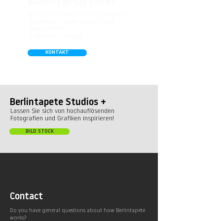
Benötigen Sie Hilfe?
Nicht das richtige Format gefunden,
Fragen zum Daten-Upload, oder
andere Hilfe?
Fragen Sie uns gern!
KONTAKT
Berlintapete Studios +
Lassen Sie sich von hochauflösenden
Fotografien und Grafiken inspirieren!
BILD STOCK
Contact
Do you have general questions about how Berlintapete
works?