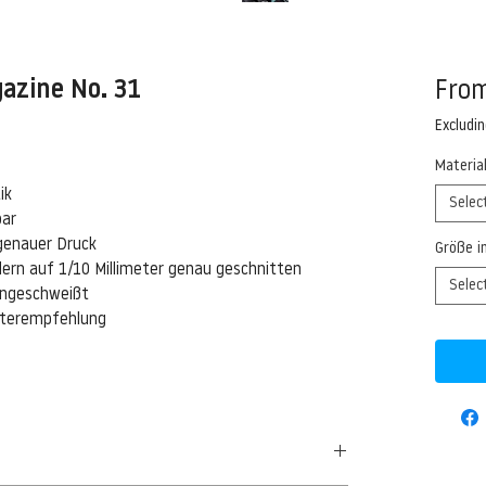
azine No. 31
Fro
Excludi
Materia
ik
Selec
bar
genauer Druck
Größe i
ern auf 1/10 Millimeter genau geschnitten
Selec
eingeschweißt
isterempfehlung