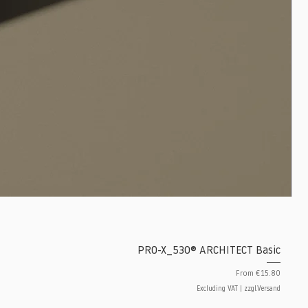
PRO-X_530® ARCHITECT Basic
Sale Price
From
€15.80
Excluding VAT
|
zzgl.Versand