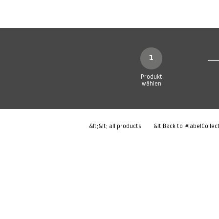
Neue Seite
Neue Seite
N
1
Produkt
wählen
&lt;&lt; all products
&lt;Back to
#labelCollec