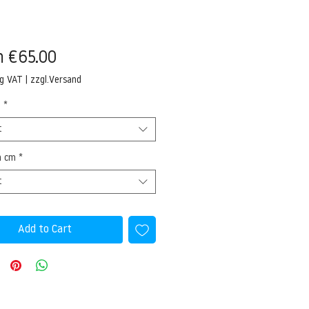
Sale
m
€65.00
Price
ng VAT
|
zzgl.Versand
l
*
t
n cm
*
t
Add to Cart