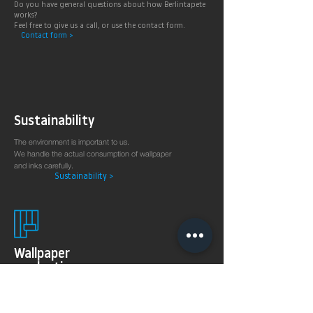
Do you have general questions about how Berlintapete
works?
Feel free to give us a call, or use the contact form.
Contact form >
Sustainability
The environment is important to us.
We handle the actual consumption of wallpaper
and inks carefully.
Sustainability >
Wallpaper
production
on demand
The 8KSPECTRAL WALLPAPER® was specially developed
for digital printing technologies. With their soft and