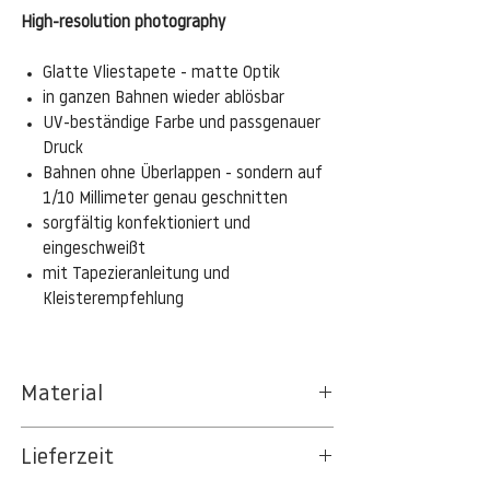
High-resolution photography
Glatte Vliestapete - matte Optik
in ganzen Bahnen wieder ablösbar
UV-beständige Farbe und passgenauer
Druck
Bahnen ohne Überlappen - sondern auf
1/10 Millimeter genau geschnitten
sorgfältig konfektioniert und
eingeschweißt
mit Tapezieranleitung und
Kleisterempfehlung
Material
Das gesamte Sortiment der
Lieferzeit
Tapetenpapiere besteht aus Vlies, ein aus
Textil- und Cellulosefasern gewonnenes,