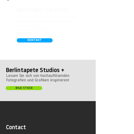
Benötigen Sie Hilfe?
Nicht das richtige Format gefunden,
Fragen zum Daten-Upload, oder
andere Hilfe?
Fragen Sie uns gern!
KONTAKT
Berlintapete Studios +
Lassen Sie sich von hochauflösenden
Fotografien und Grafiken inspirieren!
BILD STOCK
Contact