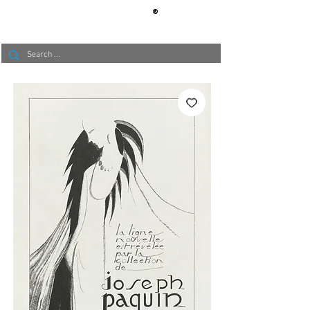
®
BERLIN
TAPETE