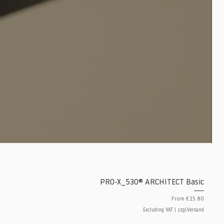
PRO-X_530® ARCHITECT Basic
Sale Price
From
€15.80
Excluding VAT
|
zzgl.Versand