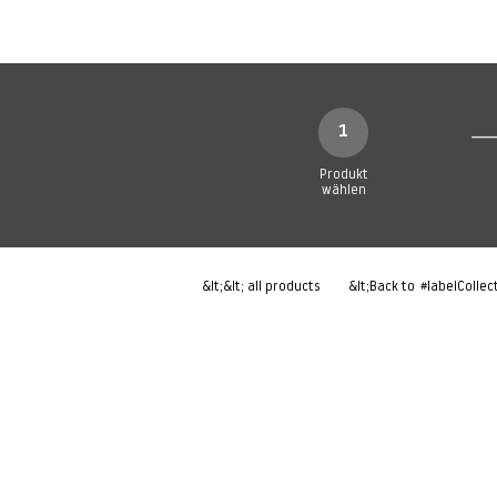
Neue Seite
Neue Seite
N
1
Produkt
wählen
&lt;&lt; all products
&lt;Back to
#labelCollec