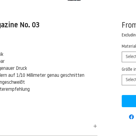
azine No. 03
Fro
Excludi
Materia
ik
Selec
bar
genauer Druck
Größe i
ern auf 1/10 Millimeter genau geschnitten
Selec
eingeschweißt
isterempfehlung