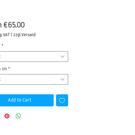
Sale
m
€65.00
Price
ng VAT
|
zzgl.Versand
l
*
t
n cm
*
t
Add to Cart