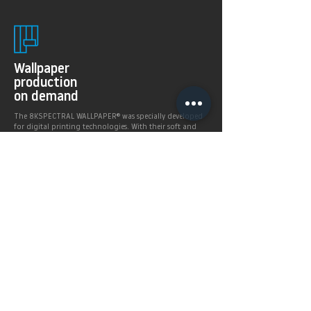
Wallpaper
production
on demand
The 8KSPECTRAL WALLPAPER® was specially developed
for digital printing technologies. With their soft and
pleasantly matt surface they guarantee excellent and
even printing results.
Products >
Prices,
Payment &
delivery terms
Price calculation and
shipping service.