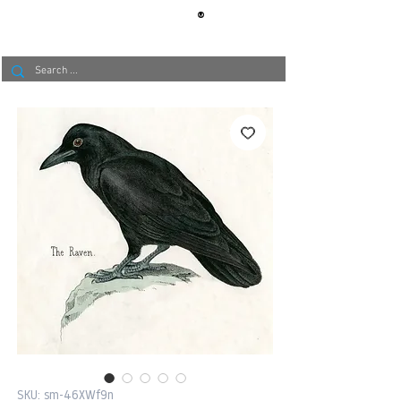
®
BERLIN
TAPETE
SKU: sm-46XWf9n