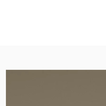
Ideal in Wohnbereichen, Büros, Hot
und öffentlichen Räumen. Unsere l
eignet sich besonders gut für Ba
Arztpraxen.