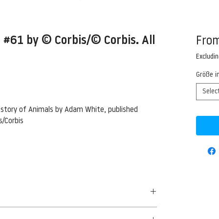
#61 by © Corbis/© Corbis. All
Fro
Excludi
Größe i
Selec
History of Animals by Adam White, published
s/Corbis
50 G/QM - UNCOATED