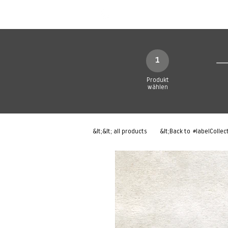
Neue Seite
Neue Seite
N
1
Produkt
wählen
&lt;&lt; all products
&lt;Back to
#labelCollec