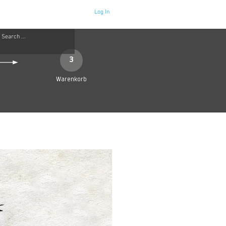
Log In
Neue Seite
More
3
Warenkorb