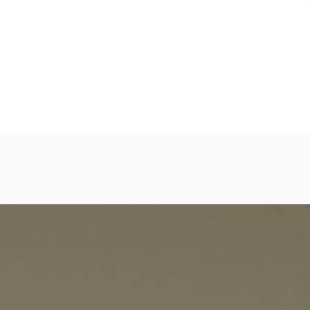
els, Shopping Malls, Galerien, Theatern
eicht strukturierte, abwaschbare Vinyl-Tapete
dezimmer, Gastronomie, Krankenhäuser, Spa und