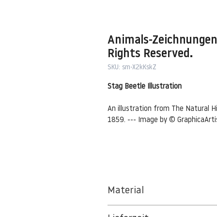
Animals-Zeichnungen 
Rights Reserved.
SKU: sm-X2kKskZ
Stag Beetle Illustration
An illustration from The Natural 
1859. --- Image by © GraphicaArti
Material
BT 5342 PREMIUM FLEECE MATT 1