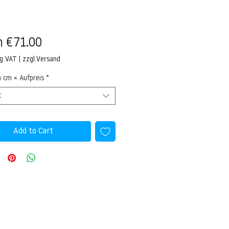
Sale
m
€71.00
Price
ng VAT
|
zzgl.Versand
n cm × Aufpreis
*
t
Add to Cart