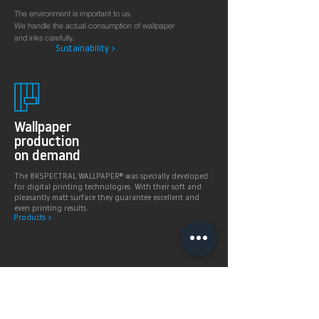
The environment is important to us.
We handle the actual consumption of wallpaper
and inks carefully.
Sustainability >
Wallpaper
production
on demand
The 8KSPECTRAL WALLPAPER® was specially developed
for digital printing technologies. With their soft and
pleasantly matt surface they guarantee excellent and
even printing results.
Products >
Prices,