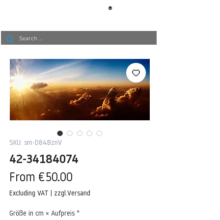
®
BERLIN
TAPETE
SKU: sm-D84BznV
42-34184074
Sale
From
€50.00
Price
Excluding VAT
|
zzgl.Versand
Größe in cm × Aufpreis
*