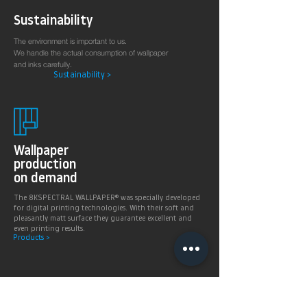
Sustainability
The environment is important to us.
We handle the actual consumption of wallpaper
and inks carefully.
Sustainability >
Wallpaper
production
on demand
The 8KSPECTRAL WALLPAPER® was specially developed
for digital printing technologies. With their soft and
pleasantly matt surface they guarantee excellent and
even printing results.
Products >