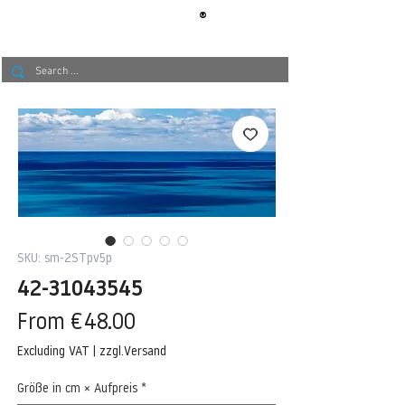
®
BERLIN
TAPETE
SKU: sm-2STpv5p
42-31043545
Sale
From
€48.00
Price
Excluding VAT
|
zzgl.Versand
Größe in cm × Aufpreis
*