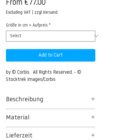
Sale
From
€77.00
Price
Excluding VAT
|
zzgl.Versand
Größe in cm × Aufpreis
*
Add to Cart
by © Corbis.  All Rights Reserved. - © 
Stocktrek Images/Corbis
Beschreibung
Semeru eruption, Java Island, Indonesia
Material
22 Aug 2005, Bromo Tengger Semeru
BT 5342 PREMIUM FLEECE MATT 150 G/QM
National Park, Java, Indonesia --- August
Lieferzeit
- UNCOATED
22, 2005 - Semeru eruption, Java Island,