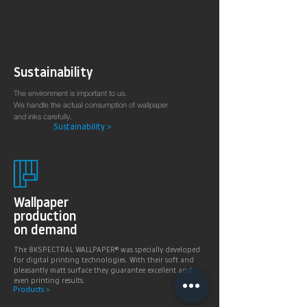
Sustainability
The environment is important to us.
We handle the actual consumption of wallpaper
and inks carefully.
Sustainability >
Wallpaper
production
on demand
The 8KSPECTRAL WALLPAPER® was specially developed
for digital printing technologies. With their soft and
pleasantly matt surface they guarantee excellent and
even printing results.
Products >