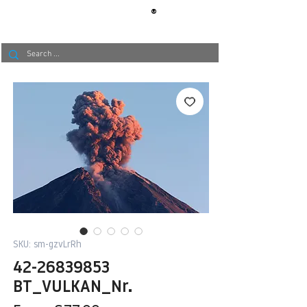
®
BERLIN
TAPETE
SKU: sm-gzvLrRh
42-26839853
BT_VULKAN_Nr.