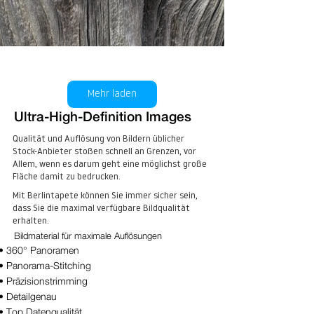
Wood II No. 14
Mehr laden
kaufen
Ultra-High-Definition Images
Qualität und Auflösung von Bildern üblicher
Stock-Anbieter stoßen schnell an Grenzen, vor
Allem, wenn es darum geht eine möglichst große
Fläche damit zu bedrucken.
Mit Berlintapete können Sie immer sicher sein,
dass Sie die maximal verfügbare Bildqualität
erhalten.
Wood II No. 15
Bildmaterial für maximale Auflösungen
• 360° Panoramen
kaufen
• Panorama-Stitching
• Präzisionstrimming
• Detailgenau
• Top Datenqualität