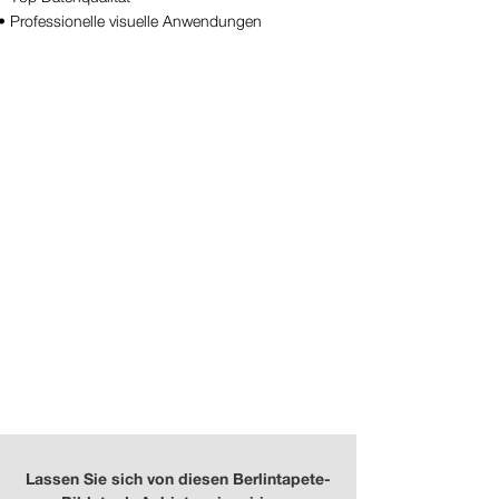
• Professionelle visuelle Anwendungen
Wood II No. 16
kaufen
Wood II No. 17
kaufen
Lassen Sie sich von diesen Berlintapete-