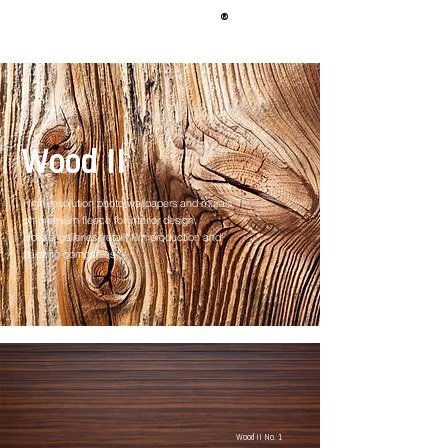
®
BERLIN
TAPETE
Wood II
High-resolution photo wallpapers and murals
on premium fleece for interior design,
Hotels, galleries, retail, film production and
painting companies
Wood II No. 1