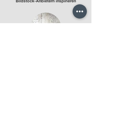
Bildstock-Anbietern inspirieren
Ingo Friedrich
Wood II No. 18
Texture Photography
kaufen
Aram Radomski
Photographer