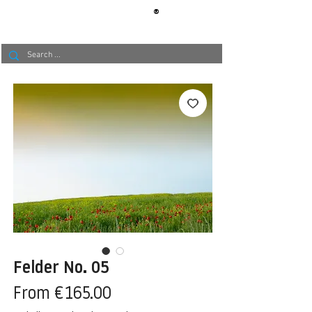
®
BERLIN
TAPETE
Felder No. 05
Sale
From
€165.00