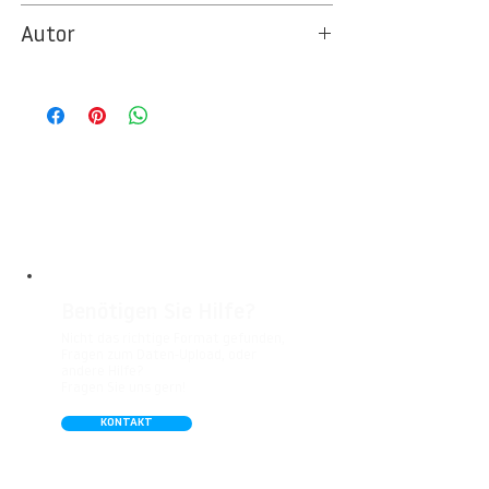
l_004244
Autor
Ideal für Foto- und Designtapeten in
Wohnbereichen, Büros, Hotels, Shopping
© Berlintapete Studios
Malls, Galerien, Theatern und öffentlichen
Räumen. Unsere leicht strukturierte,
abwaschbare Vinyl-Tapete eignet sich
besonders gut für Badezimmer,
Gastronomie, Krankenhäuser, Spa und
Arztpraxen.
Benötigen Sie Hilfe?
Nicht das richtige Format gefunden,
Fragen zum Daten-Upload, oder
andere Hilfe?
Fragen Sie uns gern!
KONTAKT