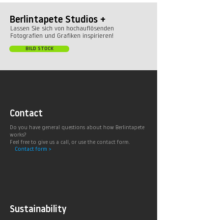
Berlintapete Studios +
Lassen Sie sich von hochauflösenden
Fotografien und Grafiken inspirieren!
BILD STOCK
Contact
Do you have general questions about how Berlintapete
works?
Feel free to give us a call, or use the contact form.
Contact form >
Sustainability