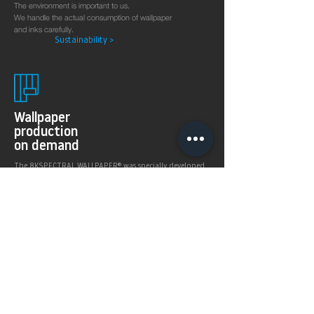
The environment is important to us.
We handle the actual consumption of wallpaper
and inks carefully.
Sustainability >
Wallpaper
production
on demand
The 8KSPECTRAL WALLPAPER® was specially developed
for digital printing technologies. With their soft and
pleasantly matt surface they guarantee excellent and
even printing results.
Products >
Prices,
Payment &