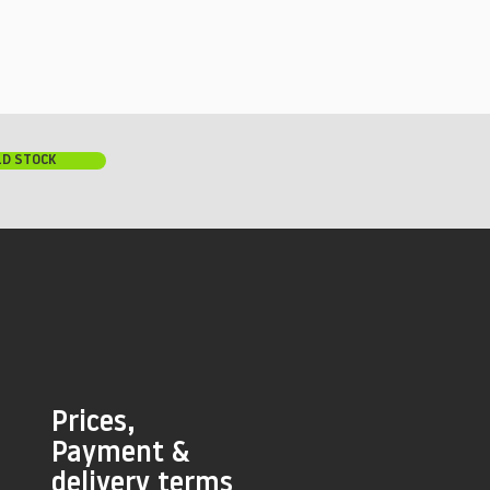
LD STOCK
Prices,
Payment &
delivery terms