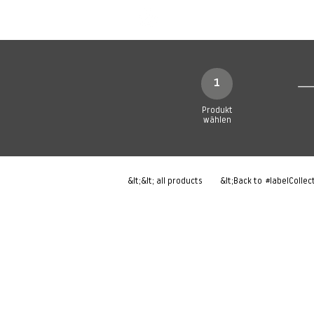
Neue Seite
Neue Seite
N
1
Produkt
wählen
&lt;&lt; all products
&lt;Back to
#labelCollec