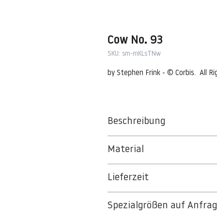
Cow No. 93
SKU: sm-mKLsTNw
by Stephen Frink - © Corbis.  All R
Beschreibung
Material
BT 5342 PREMIUM FLEECE MATT 1
Lieferzeit
8kSpectral Wallpaper©
3-5 Werktage
Die Tapete besteht aus Vlies, ein 
Spezialgrößen auf Anfra
Auf Anfrage Expressproduktion mö
strapazierfähiges und nachhaltiges