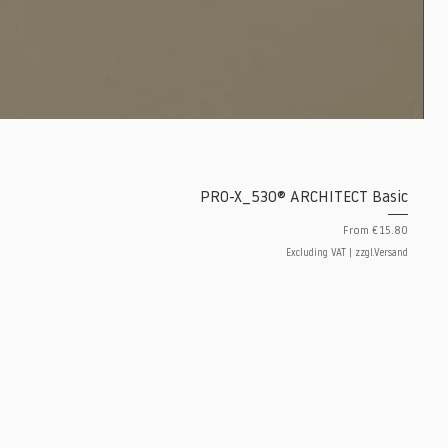
PRO-X_530® ARCHITECT Basic
Sale Price
From
€15.80
Excluding VAT
|
zzgl.Versand